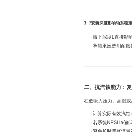
3. ?
安装深度影响轴系稳
液下深度
L直接影
·
导轴承应选用耐磨
·
二、抗汽蚀能力：复
在低吸入压力、高温或
计算实际有效汽蚀
·
若系统
NPSHa
·
避免长时间低流量
·