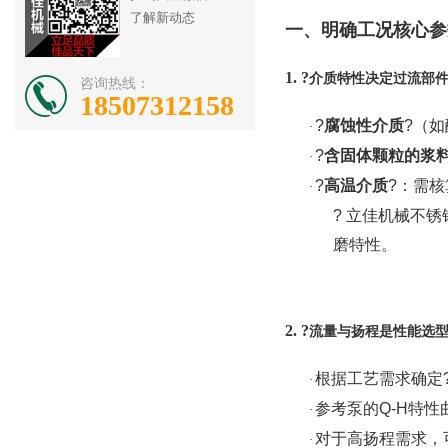
了解新动态
一、明确工况核心参
1. ?
介质特性决定过流部
咨询热线：
18507312158
?
腐蚀性介质
?（
·
?
含固体颗粒的浆
·
?
高温介质
?：需
·
?
立佳机械
不锈
磨特性。
2. ?
流量与扬程是性能选
根据工艺需求确定
·
参考泵的
Q-H特
·
对于高扬程需求，
·