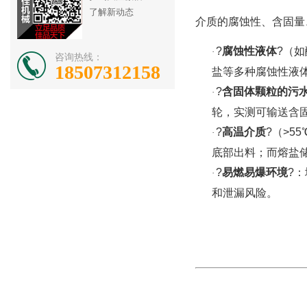
了解新动态
介质的腐蚀性、含固量
?
腐蚀性液体
?（
·
咨询热线：
18507312158
盐等多种腐蚀性液体
?
含固体颗粒的污
·
轮，实测可输送含
?
高温介质
?（>5
·
底部出料；而熔盐储
?
易燃易爆环境
?
·
和泄漏风险。