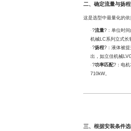
二、确定流量与扬程
这是选型中最量化的依
?
流量
?：单位时间
·
机械
LC
系列
立式长
?
扬程
?：液体被提
·
出，如
立佳机械
LV
?
功率匹配
?：电机
·
710kW。
三、根据安装条件选