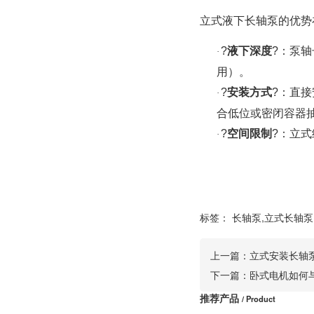
立式液下长轴泵
的优势
?
液下深度
?：泵轴
·
用）。
?
安装方式
?：直
·
合低位或密闭容器
?
空间限制
?：立
·
标签：
长轴泵,立式长轴泵
上一篇：
立式安装长轴
下一篇：
卧式电机如何
推荐产品
/ Product