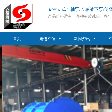
专注立式长轴泵/长轴液下泵/筒
产品价格适中，各种材质诚信，多
首页
走进立佳
新闻资讯